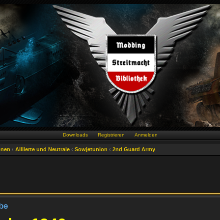
Downloads
Registrieren
Anmelden
onen
‹
Alliierte und Neutrale
‹
Sowjetunion
‹
2nd Guard Army
be