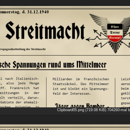
Clipboard05.png (719.08 KiB) 704260-mal b