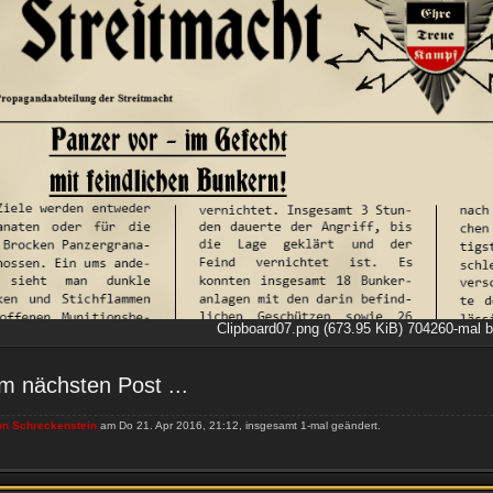
Clipboard07.png (673.95 KiB) 704260-mal b
m nächsten Post ...
on Schreckenstein
am Do 21. Apr 2016, 21:12, insgesamt 1-mal geändert.