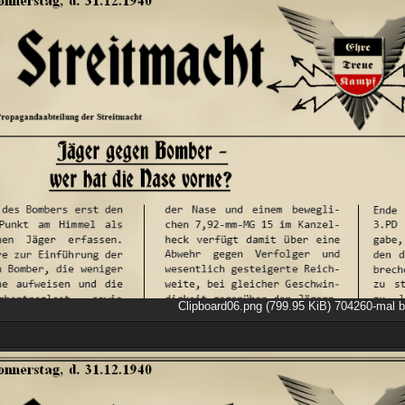
Clipboard06.png (799.95 KiB) 704260-mal b