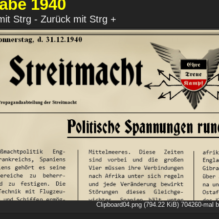
abe 1940
it Strg - Zurück mit Strg +
Clipboard04.png (794.22 KiB) 704260-mal b