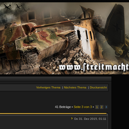
Vorheriges Thema
|
Nächstes Thema
|
Druckansicht
41 Beiträge •
Seite
3
von
3
•
1
2
3
Do 31. Dez 2015, 01:11