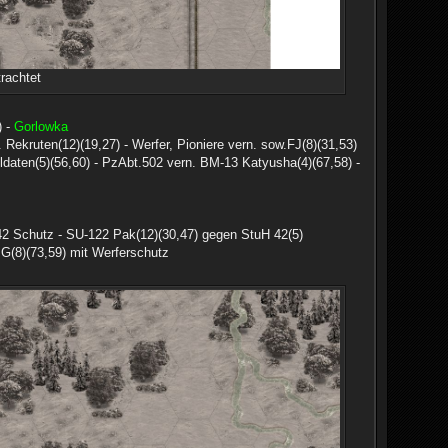
rachtet
) -
Gorlowka
. Rekruten(12)(19,27) - Werfer, Pioniere vern. sow.FJ(8)(31,53)
ldaten(5)(56,60) - PzAbt.502 vern. BM-13 Katyusha(4)(67,58) -
 42 Schutz - SU-122 Pak(12)(30,47) gegen StuH 42(5)
IG(8)(73,59) mit Werferschutz