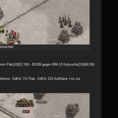
etrachtet
5mm Pak(10)(57,59) - Bf109 gegen BM-13 Katyusha(10)(68,59)
hützen, SdKfz 7/2 Flak, SdKfz 232 Aufklärer ) ist zur