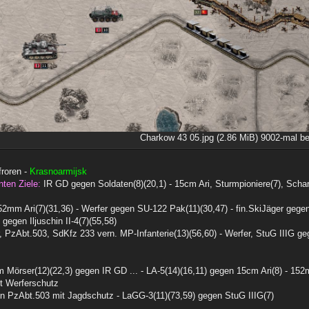
Charkow 43 05.jpg (2.86 MiB) 9002-mal be
froren -
Krasnoarmijsk
nten Ziele:
IR GD gegen Soldaten(8)(20,1) - 15cm Ari, Sturmpioniere(7), Schar
mm Ari(7)(31,36) - Werfer gegen SU-122 Pak(11)(30,47) - fin.SkiJäger gege
gegen Iljuschin II-4(7)(55,58)
 PzAbt.503, SdKfz 233 vern. MP-Infanterie(13)(56,60) - Werfer, StuG IIIG ge
Mörser(12)(22,3) gegen IR GD ... - LA-5(14)(16,11) gegen 15cm Ari(8) - 152
t Werferschutz
en PzAbt.503 mit Jagdschutz - LaGG-3(11)(73,59) gegen StuG IIIG(7)