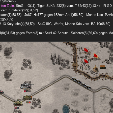
 gefroren -
nten Ziele:
StuG IIIG(11), Tiger, SdKfz 232(8) vern. T-34/43(12)(13,4) - IR G
) vern. Soldaten(12)(31,52)
daten(1)(58,58) - Ju87, He177 gegen 152mm Ari(1)(56,59) - Marine-Kdo, Pz
2)(58,59)
13 Katyusha(4)(68,59) - StuG IIIG, Werfer, Marine-Kdo vern. BA-10(68,60) -
(8)(31,53) gegen Esten(3) mit StuH 42 Schutz - Soldaten(8)(56,60) gegen Ma