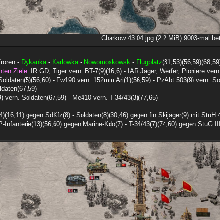
Charkow 43 04.jpg (2.2 MiB) 9003-mal bet
froren -
Dykanka
-
Karlowka
-
Nowomoskowsk
-
Flugplatz
(31,53)(56,59)(68,59
nten Ziele:
IR GD, Tiger vern. BT-7(9)(16,6) - IAR Jäger, Werfer, Pioniere vern
oldaten(5)(56,60) - Fw190 vern. 152mm Ari(1)(56,59) - PzAbt.503(9) vern. So
daten(67,59)
) vern. Soldaten(67,59) - Me410 vern. T-34/43(3)(77,65)
4)(16,11) gegen SdKfz(8) - Soldaten(8)(30,46) gegen fin.Skijäger(9) mit StuH
-Infanterie(13)(56,60) gegen Marine-Kdo(7) - T-34/43(7)(74,60) gegen StuG II