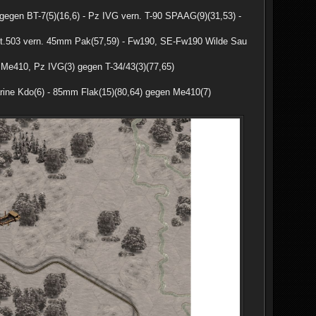
D gegen BT-7(5)(16,6) - Pz IVG vern. T-90 SPAAG(9)(31,53) -
Abt.503 vern. 45mm Pak(57,59) - Fw190, SE-Fw190 Wilde Sau
 Me410, Pz IVG(3) gegen T-34/43(3)(77,65)
rine Kdo(6) - 85mm Flak(15)(80,64) gegen Me410(7)