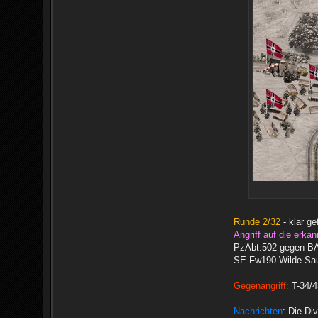
Runde 2/32
- klar ge
Angriff auf die erkan
PzAbt.502 gegen BA-
SE-Fw190 Wilde Sau,
Gegenangriff:
T-34/4
Nachrichten
: Die Di