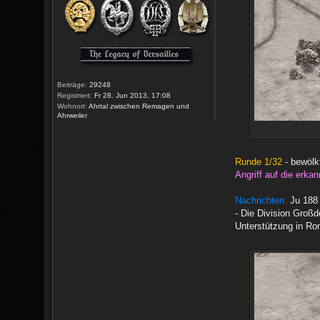
Beiträge:
29248
Registriert:
Fr 28. Jun 2013, 17:08
Wohnort:
Ahrtal zwischen Remagen und
Ahrweiler
Runde 1/32
- bewölkt
Angriff auf die erkan
Nachrichten:
Ju 188 
- Die Division Großd
Unterstützung in Rom