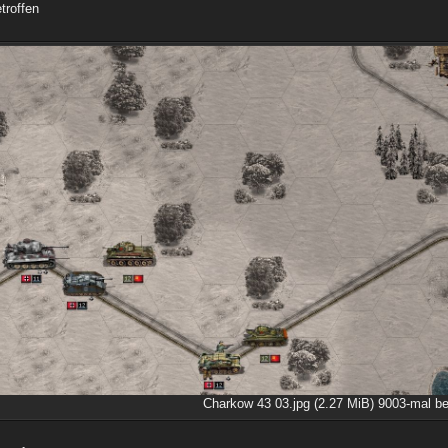
troffen
Charkow 43 03.jpg (2.27 MiB) 9003-mal be