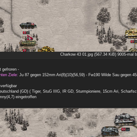
Charkow 43 01.jpg (567.34 KiB) 9005-mal b
 gefroren -
nten Ziele:
Ju 87 gegen 152mm Ari(8)(10)(56,59) - Fw190 Wilde Sau gegen 4
verfügbar
eutschland (GD) ( Tiger, StuG IIIG, IR GD, Sturmpioniere, 15cm Ari, Scharfsc
ny(4,7) eingetroffen