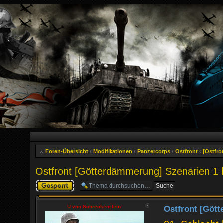
Foren-Übersicht
‹
Modifikationen
‹
Panzercorps
‹
Ostfront
‹
[Ostfro
Ostfront [Götterdämmerung] Szenarien 1 
Thema gesperrt
U von Schreckenstein
Ostfront [Gött