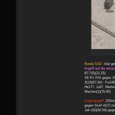
Runde 5/32
- klar ge
Angriff auf die erkan
BT-7(5)(22,25)
SE-Pz IVG gegen 152
3(13)(57,60) - Fw190 
He177, Ju87, Werfer,
Wachen(1)(76,65)
Gegenangriff:
203mm 
gegen StuH 42(7) mi
Jak-1(6)(56,59) geg