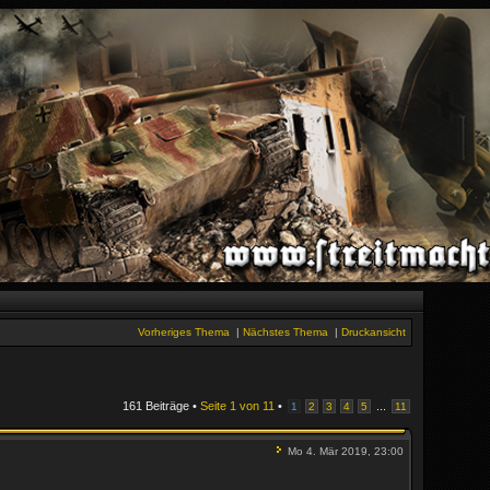
Vorheriges Thema
|
Nächstes Thema
|
Druckansicht
161 Beiträge •
Seite
1
von
11
•
...
1
2
3
4
5
11
Mo 4. Mär 2019, 23:00