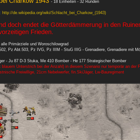
 bei Charkow 1943
- 18 Einheiten - 32 Runden
:
http://de.wikipedia.org/wiki/Schlacht_bei_Charkow_(1943)
und doch endet die Götterdämmerung in den Ruinen 
vorzeitigen Frieden.
 alle Primärziele und Woroschilowgrad
02, Pz Abt.503, Pz IVG, Pz IIIM - StuG IIIG - Grenadiere, Grenadiere mit Mör
er - Ju 87 D-3 Stuka, Me 410 Bomber - He 177 Strategischer Bomber
 blauem Unterstrich bei der Anzahl) in diesem Szenario nur temporär an der Fron
tnische Freiwillige, 21cm Nebelwerfer, fin.SkiJäger, Lw-Bauregiment