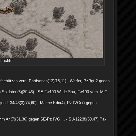
trachtet
fschützen vern. Partisanen(12)(18,11) - Werfer, PzRgt.2 gegen
n Soldaten(6)(30,46) - SE-Fw190 Wilde Sau, Fw190 vern. MiG-
gen T-34/43(3)(74,60) - Marine Kdo(4), Pz IVG(7) gegen
mm Ari(7)(31,36) gegen SE-Pz IVG ... - SU-122(8)(30,47) Pak