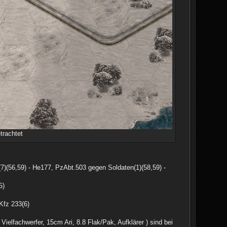
trachtet
(56,59) - He177, PzAbt.503 gegen Soldaten(1)(58,59) -
5)
Kfz 233(6)
ielfachwerfer, 15cm Ari, 8.8 Flak/Pak, Aufklärer ) sind bei