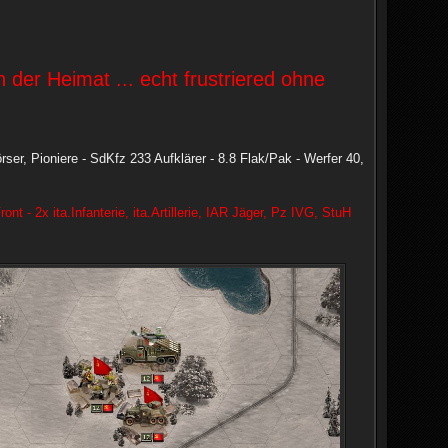
der Heimat ... echt frustriered ohne
ser, Pioniere - SdKfz 233 Aufklärer - 8.8 Flak/Pak - Werfer 40,
t - 2x ita.Infanterie, ita.Artillerie, IAR Jäger, Pz IVG, StuH