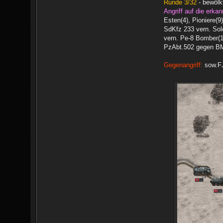
Runde 3/32
- bewölkt
Angriff auf die erkan
Esten(4), Pioniere(9
SdKfz 233 vern. Sol
vern. Pe-8 Bomber(1
PzAbt.502 gegen BM-
Gegenangriff:
sow.FJ