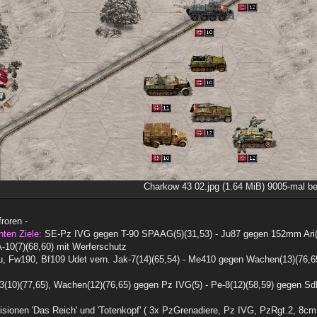
Charkow 43 02.jpg (1.64 MiB) 9005-mal be
froren -
nten Ziele:
SE-Pz IVG gegen T-90 SPAAG(5)(31,53) - Ju87 gegen 152mm Ari(7)
10(7)(68,60) mit Werferschutz
 Fw190, Bf109 Udet vern. Jak-7(14)(65,54) - Me410 gegen Wachen(13)(76,6
3(10)(77,65), Wachen(12)(76,65) gegen Pz IVG(5) - Pe-8(12)(58,59) gegen Sd
visionen 'Das Reich' und 'Totenkopf' ( 3x PzGrenadiere, Pz IVG, PzRgt.2, 8cm V