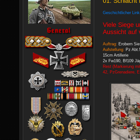
01. Schlacht
Geschichtlicher Link
Viele Siege 
Aussicht auf 
Auftrag:
Erobern Sie
Aufstellung:
Pz Abt.5
15cm Artillerie
2x Fw190, Bf109 Jäg
Rest (Markierung mit
42, PzGrenadiere, Es