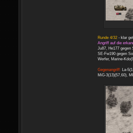
Runde 4/32
- klar ge
Angriff auf die erkan
Ju87, He177 gegen S
SE-Fw190 gegen Sol
Werfer, Marine-Kdo(9
Gegenangriff:
La-5(1
MiG-3(13)(57,60), MP