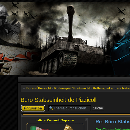
Foren-Übersicht
‹
Rollenspiel Streitmacht
‹
Rollenspiel andere Nati
Büro Stabseinheit de Pizzicolli
Antwort erstellen
Italiano Comando Supremo
Re: Büro Stabse
Der Oberbefehlshabe