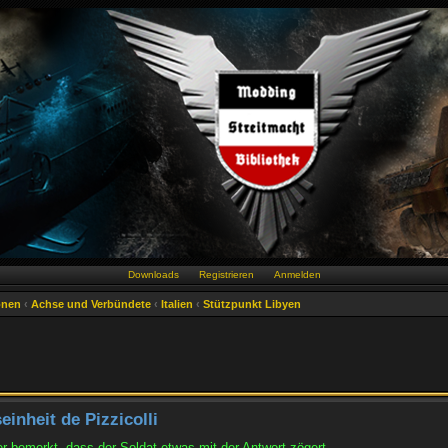
Downloads
Registrieren
Anmelden
onen
‹
Achse und Verbündete
‹
Italien
‹
Stützpunkt Libyen
inheit de Pizzicolli
r bemerkt, dass der Soldat etwas mit der Antwort zögert