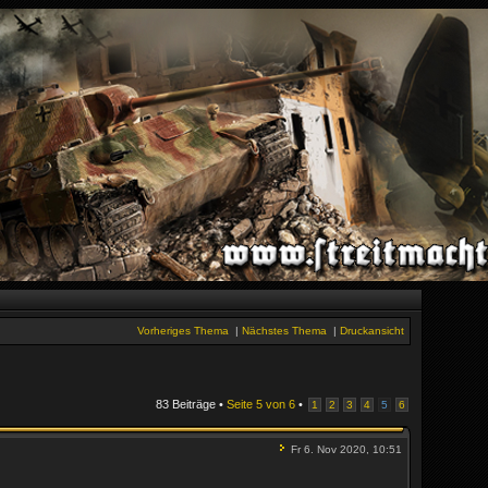
Vorheriges Thema
|
Nächstes Thema
|
Druckansicht
83 Beiträge •
Seite
5
von
6
•
1
2
3
4
5
6
Fr 6. Nov 2020, 10:51