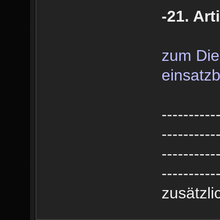
-21. Art
zum Dien
einsatzb
----------
----------
----------
----------
zusätzl