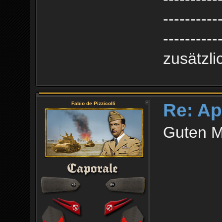
----------
----------
zusätzl
Re: Ap
Fabio de Pizzicolli
Guten M