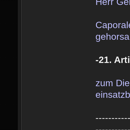
Herr Ge
Caporal
gehorsa
-21. Art
zum Dien
einsatzb
----------
----------