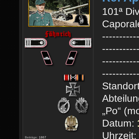
101ª Div
Caporale
----------
----------
----------
----------
Standort
Abteilun
„Po“ (mo
Datum:
Uhrzeit:
Beiträge:
1867