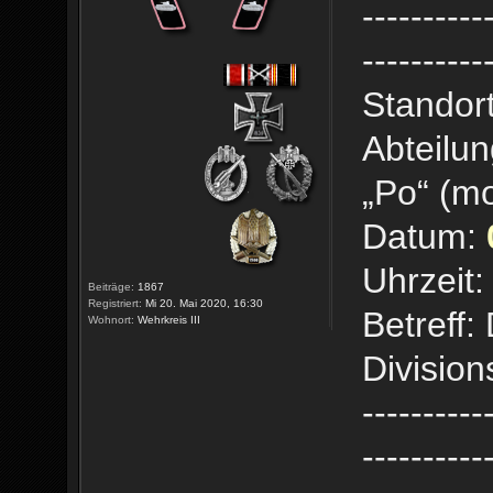
----------
----------
Standort
Abteilun
„Po“ (mo
Datum:
Uhrzeit:
Beiträge:
1867
Registriert:
Mi 20. Mai 2020, 16:30
Betreff
Wohnort:
Wehrkreis III
Divisio
----------
----------