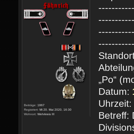
----------
----------
----------
----------
Standort
Abteilun
„Po“ (mo
Datum:
Uhrzeit:
Beiträge:
1867
Registriert:
Mi 20. Mai 2020, 16:30
Betreff
Wohnort:
Wehrkreis III
Divisio