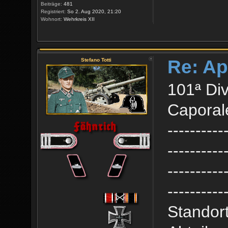
Beiträge:
481
Registriert:
So 2. Aug 2020, 21:20
Wohnort:
Wehrkreis XII
Re: Ap
Stefano Totti
101ª Div
Caporale
----------
----------
----------
----------
Standort