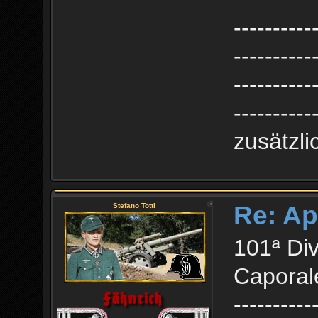
----------
----------
----------
----------
zusätzl
Re: Ap
Stefano Totti
101ª Div
Caporale
----------