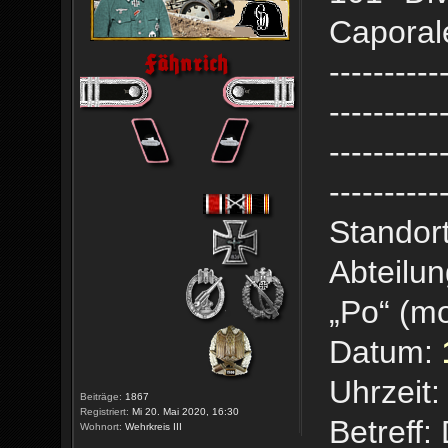
Caporale
----------
----------
----------
----------
Standort
Abteilun
„Po“ (mo
Datum:
Uhrzeit:
Beiträge:
1867
Registriert:
Mi 20. Mai 2020, 16:30
Betreff
Wohnort:
Wehrkreis III