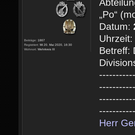
Abteilun
„Po“ (mo
Datum:
Uhrzeit:
Beiträge:
1867
Registriert:
Mi 20. Mai 2020, 16:30
Betreff
Wohnort:
Wehrkreis III
Divisio
----------
----------
----------
----------
Herr Ge