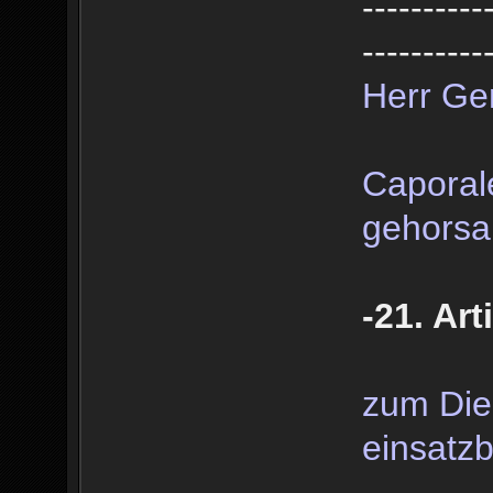
----------
----------
Herr Ge
Caporal
gehorsa
-21. Art
zum Dien
einsatzb