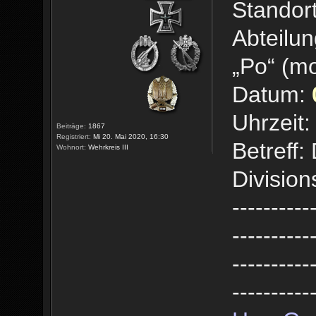
Standort
Abteilun
„Po“ (mo
Datum:
Uhrzeit:
Beiträge:
1867
Registriert:
Mi 20. Mai 2020, 16:30
Betreff
Wohnort:
Wehrkreis III
Divisio
----------
----------
----------
----------