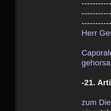
----------
----------
----------
Herr Ge
Caporal
gehorsa
-21. Art
zum Dien