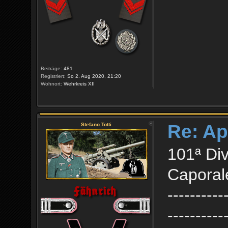
Beiträge:
481
Registriert:
So 2. Aug 2020, 21:20
Wohnort:
Wehrkreis XII
Re: Ap
Stefano Totti
101ª Div
Caporale
----------
----------