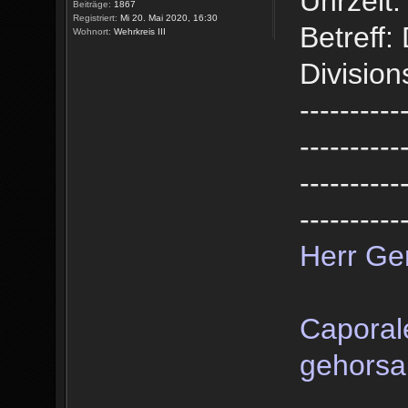
Uhrzeit:
Beiträge:
1867
Registriert:
Mi 20. Mai 2020, 16:30
Betreff
Wohnort:
Wehrkreis III
Divisio
----------
----------
----------
----------
Herr Ge
Caporal
gehorsa