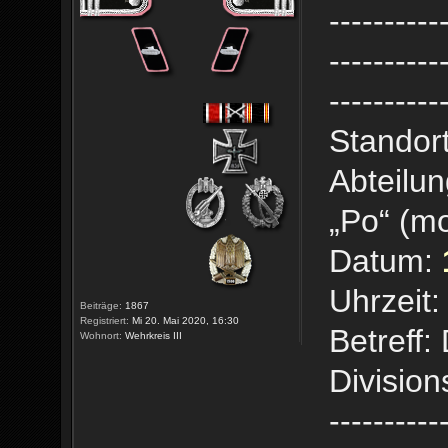
----------
----------
----------
Standort
Abteilun
„Po“ (mo
Datum:
Uhrzeit:
Beiträge:
1867
Registriert:
Mi 20. Mai 2020, 16:30
Betreff
Wohnort:
Wehrkreis III
Divisio
----------