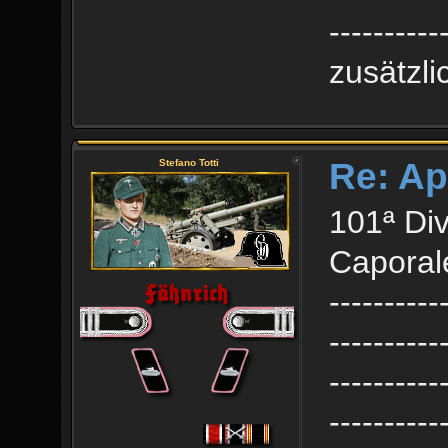
----------
zusätzl
Re: Ap
Stefano Totti
101ª Div
Caporale
----------
----------
----------
----------