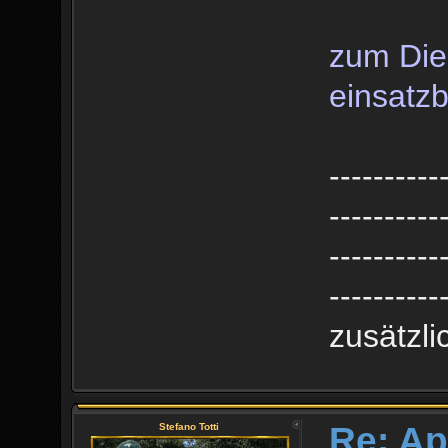
zum Dien
einsatzb
----------
----------
----------
----------
zusätzl
Re: Ap
Stefano Totti