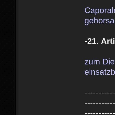
Caporal
gehorsa
-21. Art
zum Dien
einsatzb
----------
----------
----------