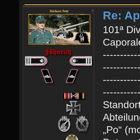
Re: Ap
Stefano Totti
101ª Div
Caporale
----------
----------
----------
----------
Standort
Abteilun
„Po“ (mo