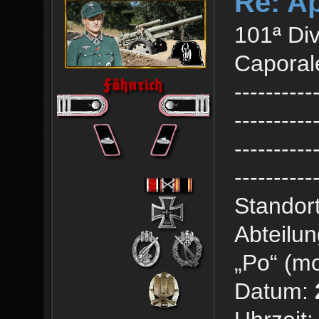
Re: Ap
101ª Div
Caporale
----------
----------
----------
----------
Standort
Abteilun
„Po“ (mo
Datum: