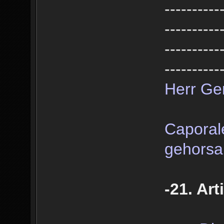
----------
----------
----------
----------
Herr Ge
Caporal
gehorsa
-21. Art