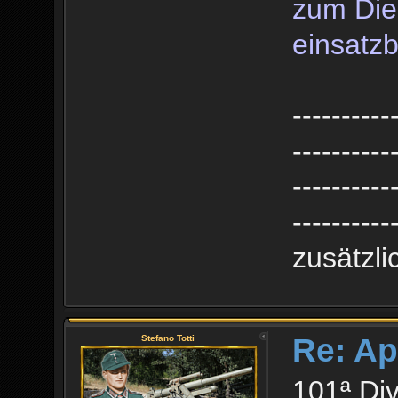
zum Dien
einsatzb
----------
----------
----------
----------
zusätzl
Re: Ap
Stefano Totti
101ª Div