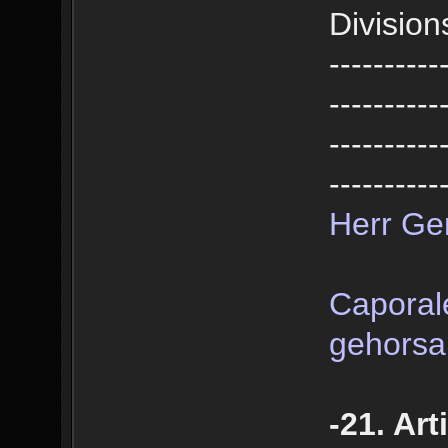
Divisio
----------
----------
----------
----------
Herr Ge
Caporal
gehorsa
-21. Art