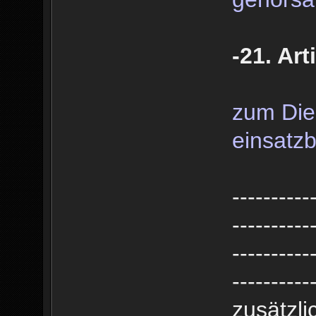
-21. Art
zum Dien
einsatzb
----------
----------
----------
----------
zusätzl