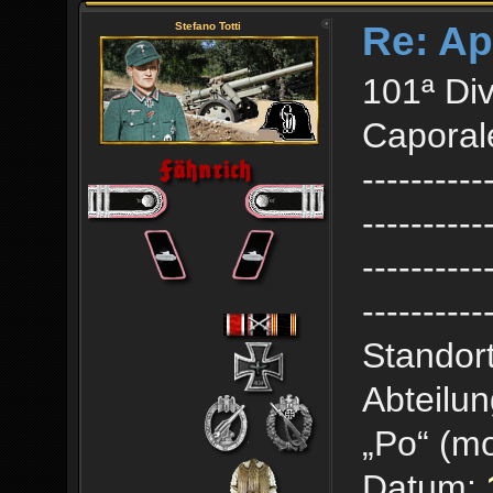
Re: Ap
Stefano Totti
101ª Div
Caporale
----------
----------
----------
----------
Standort
Abteilun
„Po“ (mo
Datum: