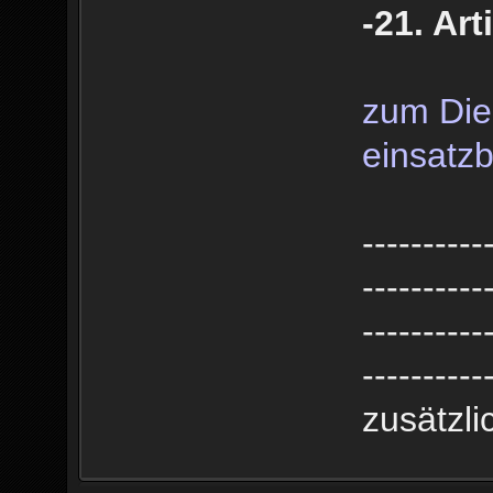
-21. Art
zum Dien
einsatzb
----------
----------
----------
----------
zusätzl