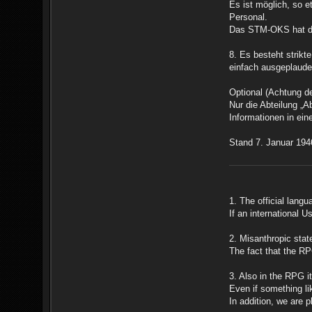
Es ist möglich, so
Personal.
Das STM-OKS hat die
8. Es besteht strik
einfach ausgeplaude
Optional (Achtung d
Nur die Abteilung „
Informationen in ei
Stand 7. Januar 194
1. The official langu
If an international U
2. Misanthropic stat
The fact that the RP
3. Also in the RPG it
Even if something li
In addition, we are p