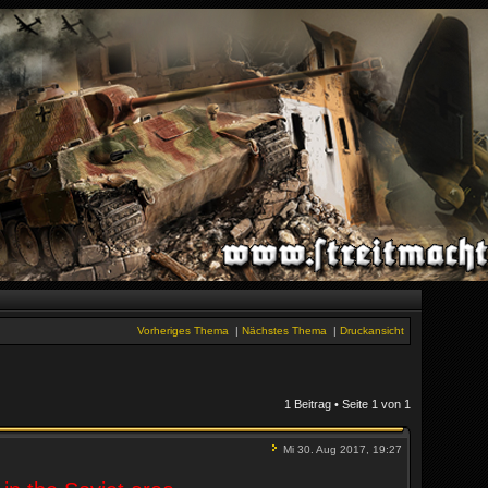
Vorheriges Thema
|
Nächstes Thema
|
Druckansicht
1 Beitrag • Seite
1
von
1
Mi 30. Aug 2017, 19:27