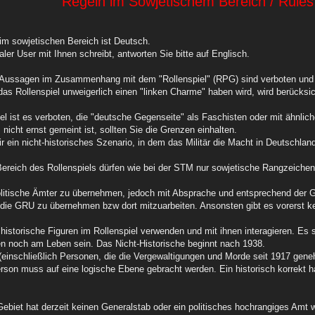
Regeln im Sowjetischem Bereich / Rules 
im sowjetischen Bereich ist Deutsch.
aler User mit Ihnen schreibt, antworten Sie bitte auf Englisch.
Aussagen im Zusammenhang mit dem "Rollenspiel" (RPG) sind verboten und w
as Rollenspiel unweigerlich einen "linken Charme" haben wird, wird berücksic
el ist es verboten, die "deutsche Gegenseite" als Faschisten oder mit ähnlic
icht ernst gemeint ist, sollten Sie die Grenzen einhalten.
 ein nicht-historisches Szenario, in dem das Militär die Macht in Deutschland
Bereich des Rollenspiels dürfen wie bei der STM nur sowjetische Rangzeiche
politische Ämter zu übernehmen, jedoch mit Absprache und entsprechend der
 die GRU zu übernehmen bzw dort mitzuarbeiten. Ansonsten gibt es vorerst k
historische Figuren im Rollenspiel verwenden und mit ihnen interagieren. Es 
n noch am Leben sein. Das Nicht-Historische beginnt nach 1938.
(einschließlich Personen, die die Vergewaltigungen und Morde seit 1917 gene
Person muss auf eine logische Ebene gebracht werden. Ein historisch korrekt 
ebiet hat derzeit keinen Generalstab oder ein politisches hochrangiges Amt wa