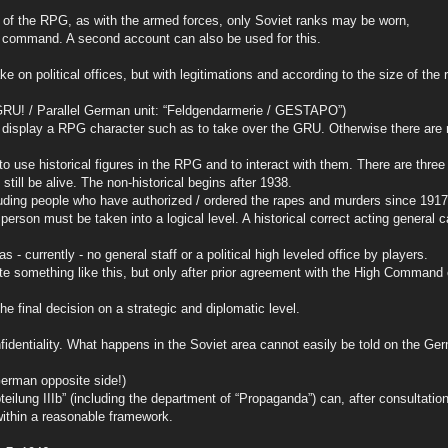
a of the RPG, as with the armed forces, only Soviet ranks may be worn,
a command. A second account can also be used for this.
take on political offices, but with legitimations and according to the size of the 
 GRU! / Parallel German unit: “Feldgendarmerie / GESTAPO”)
to display a RPG character such as to take over the GRU. Otherwise there are n
o use historical figures in the RPG and to interact with them. There are three 
till be alive. The non-historical begins after 1938.
luding people who have authorized / ordered the rapes and murders since 1917
e person must be taken into a logical level. A historical correct acting genera
s - currently - no general staff or a political high leveled office by players.
eate something like this, but only after prior agreement with the High Comman
final decision on a strategic and diplomatic level.
onfidentiality. What happens in the Soviet area cannot easily be told on the Ge
German opposite side!)
eilung IIIb” (including the department of “Propaganda”) can, after consultat
within a reasonable framework.