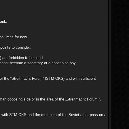
rank.
o limits for now.
points to consider.
) are forbidden to be used.
l cannot become a secretary or a shoeshine boy.
d of the “Streitmacht Forum” (STM-OKS) and with sufficient
rman opposing side or in the area of the „Streitmacht Forum “.
ion with STM-OKS and the members of the Soviet area, pass on /