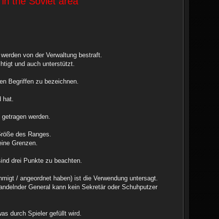
in the Soviet area
erden von der Verwaltung bestraft.
htigt und auch unterstützt.
hen Begriffen zu bezeichnen.
 hat.
n getragen werden.
 Größe des Ranges.
eine Grenzen.
sind drei Punkte zu beachten.
hmigt / angeordnet haben) ist die Verwendung untersagt.
handelnder General kann kein Sekretär oder Schuhputzer
s durch Spieler gefüllt wird.