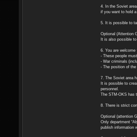
4. In the Soviet are
if you want to hold 
5. It is possible to 
Optional (Attention
It is also possible 
6. You are welcome t
- These people must s
- War criminals (inc
- The position of th
7. The Soviet area ha
It is possible to cr
personnel.
The STM-OKS has the 
8. There is strict c
Optional (attention 
Only department “Abt
publish information 