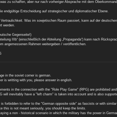
 etwas zu schaffen, aber nur nach vorheriger Absprache mit dem Oberkomma
 endgültige Entscheidung auf strategischer und diplomatischer Ebene.
te Vertraulichkeit. Was im sowjetischen Raum passiert, kann auf der deutsche
rt werden.
eutsche Gegenseite!)
Abteilung IIIb“ (einschließlich der Abteilung „Propaganda“) kann nach Rücksp
nem angemessenen Rahmen weitergeben / veröffentlichen.
6
age in the soviet corner is german.
ser is writting with you, please answer in english.
ements in the connection with the "Role Play Game" (RPG) are prohibited and 
G will inevitably have a "left charm" is taken into account and is also support
 is forbidden to refer to the "German opposite side" as fascists or with similar
ke this is not meant seriously, you should keep the limits.
laying a non - historical scenario in which the military has the power in Germa