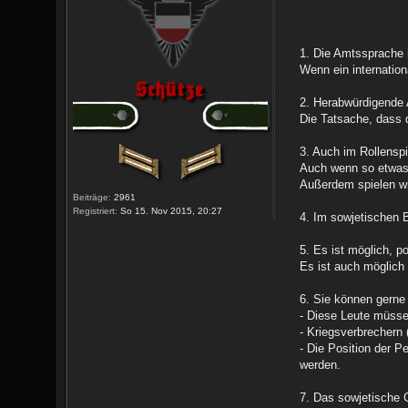
1. Die Amtssprache 
Wenn ein internation
2. Herabwürdigende 
Die Tatsache, dass d
3. Auch im Rollenspi
Auch wenn so etwas n
Außerdem spielen wir
Beiträge:
2961
Registriert:
So 15. Nov 2015, 20:27
4. Im sowjetischen 
5. Es ist möglich, 
Es ist auch möglich
6. Sie können gerne 
- Diese Leute müsse
- Kriegsverbrechern 
- Die Position der 
werden.
7. Das sowjetische G