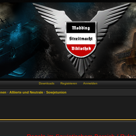
Downloads
Registrieren
Anmelden
onen
‹
Alliierte und Neutrale
‹
Sowjetunion