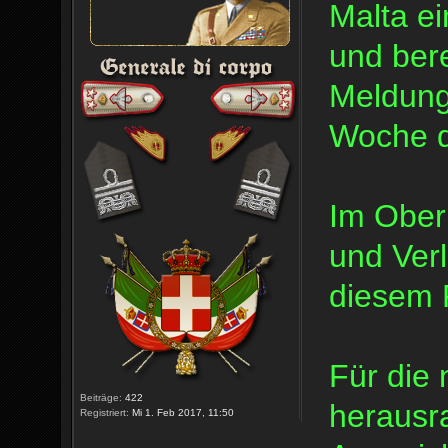
Malta ei
und bere
Meldung
Woche d
Im Ober
und Ver
diesem F
Für die
Beiträge:
422
herausr
Registriert:
Mi 1. Feb 2017, 11:50