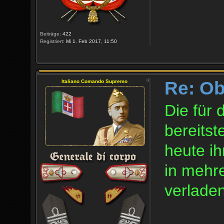
Beiträge:
422
Registriert:
Mi 1. Feb 2017, 11:50
Re: O
Italiano Comando Supremo
Die für 
bereits
heute i
in mehre
verladen