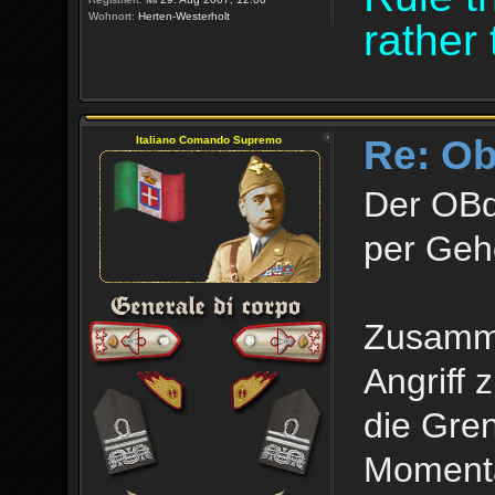
Wohnort:
Herten-Westerholt
rather 
Re: O
Italiano Comando Supremo
Der OBd
per Geh
Zusamme
Angriff
die Gre
Momenta