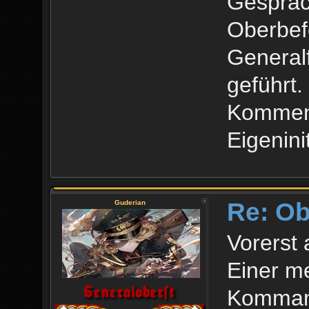
Gespräc
Oberbef
General
geführt.
Kommen 
Eigenini
Re: O
Guderian
Vorerst a
Einer me
Kommand