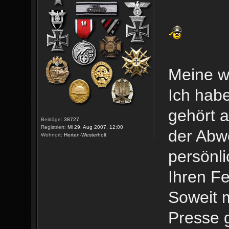
Meine w
Ich hab
gehört 
Beiträge:
38727
Registriert:
Mi 29. Aug 2007, 12:00
der Abw
Wohnort:
Herten-Westerholt
persönli
Ihren Fe
Soweit 
Presse g