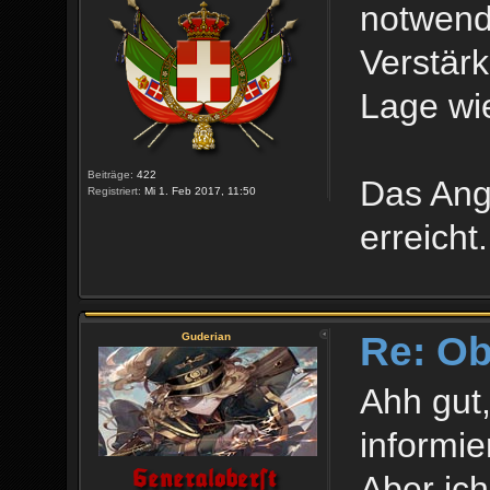
notwend
Verstär
Lage wie
Beiträge:
422
Das Angr
Registriert:
Mi 1. Feb 2017, 11:50
erreicht.
Re: O
Guderian
Ahh gut,
informier
Aber ich