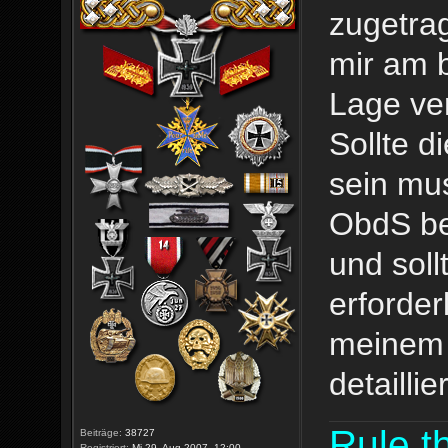
zugetrag
mir am b
Lage ver
Sollte d
sein mus
ObdS be
und soll
erforder
meinem 
detailli
Rule th
Beiträge:
38727
Registriert:
Mi 29. Aug 2007, 12:00