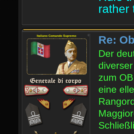
rather 
Re: O
Italiano Comando Supremo
Der deut
diverser
zum OB I
eine ell
Rangord
Maggior
Schließ