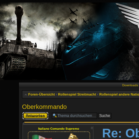
Downloads
Foren-Übersicht
‹
Rollenspiel Streitmacht
‹
Rollenspiel andere Nati
Oberkommando
Antwort erstellen
Re: O
Italiano Comando Supremo