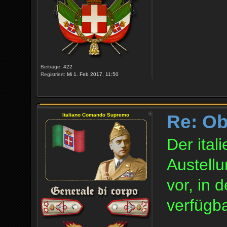
Beiträge:
422
Registriert:
Mi 1. Feb 2017, 11:50
Re: O
Italiano Comando Supremo
Der ital
Austell
vor, in 
verfügba