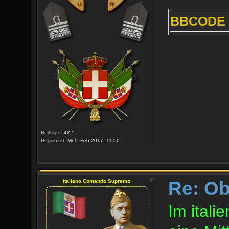
BBCODE 
Beiträge:
422
Registriert:
Mi 1. Feb 2017, 11:50
Re: O
Italiano Comando Supremo
Im ital