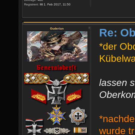
Registriert:
Mi 1. Feb 2017, 11:50
Re: O
Guderian
*der Ob
Kübelwa
lassen s
Oberko
*nachde
wurde tri