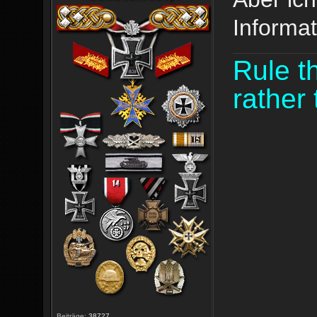
Informa
Rule th
rather 
Beiträge:
38727