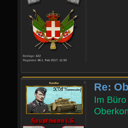
Beiträge:
422
Registriert:
Mi 1. Feb 2017, 11:50
Re: O
Kanthe
Im Büro 
Oberkom