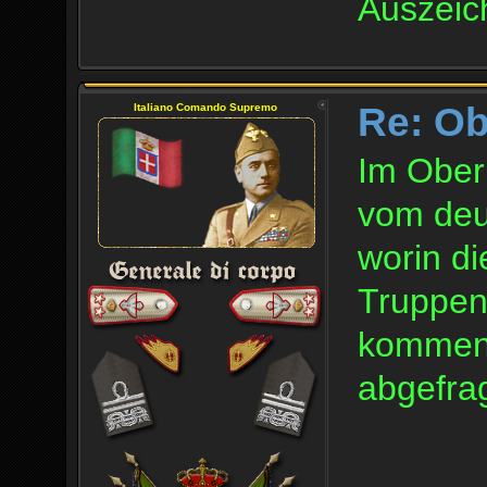
Auszeic
Re: O
Italiano Comando Supremo
Im Ober
vom deu
worin di
Truppena
kommend
abgefrag