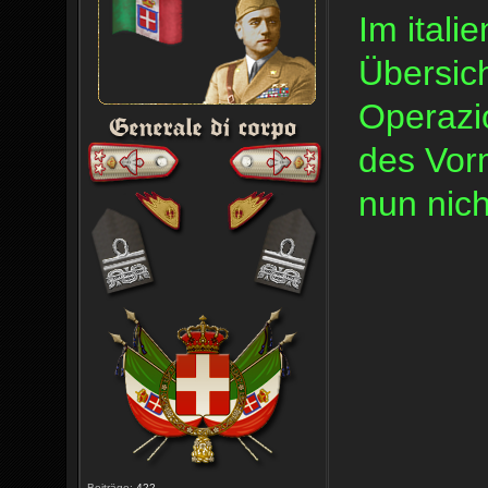
Im itali
Übersich
Operazi
des Vor
nun nich
Beiträge:
422