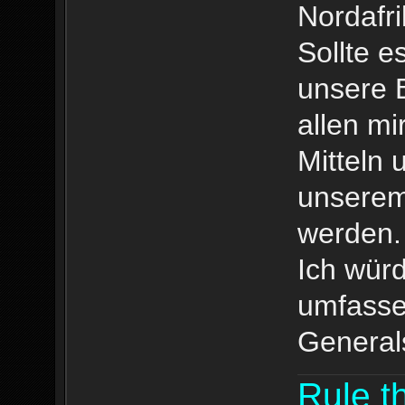
Nordafri
Sollte e
unsere B
allen mi
Mitteln 
unserem
werden.
Ich würd
umfasse
Generals
Rule th