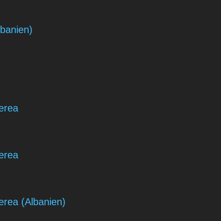
lbanien)
erea
erea
erea (Albanien)