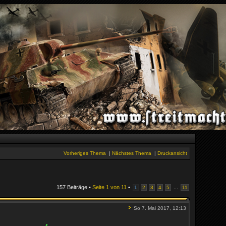
Vorheriges Thema
|
Nächstes Thema
|
Druckansicht
157 Beiträge •
Seite
1
von
11
•
...
1
2
3
4
5
11
So 7. Mai 2017, 12:13