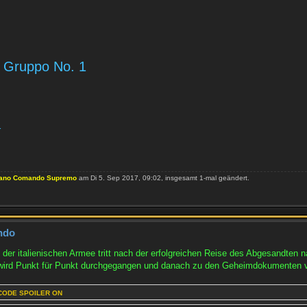
 Gruppo No. 1
r
liano Comando Supremo
am Di 5. Sep 2017, 09:02, insgesamt 1-mal geändert.
ndo
r italienischen Armee tritt nach der erfolgreichen Reise des Abgesandten 
 wird Punkt für Punkt durchgegangen und danach zu den Geheimdokumenten v
CODE SPOILER ON