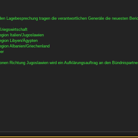
den Lagebesprechung tragen die verantwortlichen Generäle die neuesten Beri
riegswirtschaft
egion Italien/Jugoslawien
region Libyen/Ägypten
region Albanien/Griechenland
eer
ionen Richtung Jugoslawien wird ein Aufklärungsauftrag an den Bündnispartne