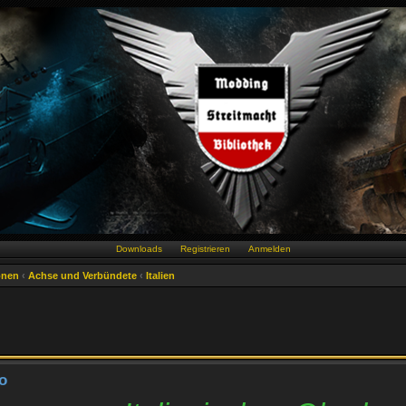
Downloads
Registrieren
Anmelden
onen
‹
Achse und Verbündete
‹
Italien
o