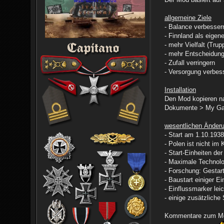
allgemeine Ziele
- Balance verbesser
- Finnland als eigen
- mehr Vielfalt (Tru
- mehr Entscheidungs
- Zufall verringern
- Versorgung verbes
Installation
Den Mod kopieren n
Dokumente > My Ga
wesentlichen Änder
- Start am 1.10.193
- Polen ist nicht im
- Start-Einheiten de
- Maximale Technolog
- Forschung: Gestar
- Baustart einiger E
- Einflussmarker lei
- einige zusätzliche 
Kommentare zum Mo