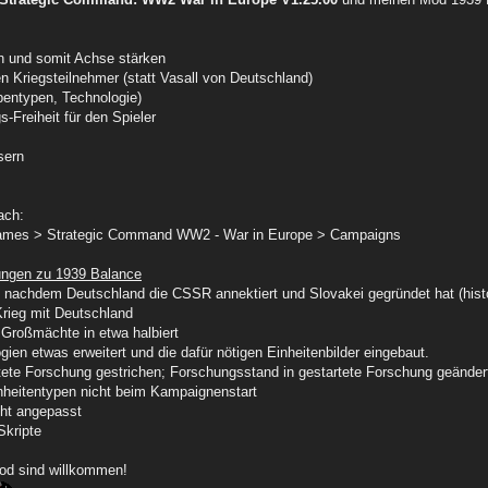
n und somit Achse stärken
en Kriegsteilnehmer (statt Vasall von Deutschland)
ppentypen, Technologie)
-Freiheit für den Spieler
sern
ach:
mes > Strategic Command WW2 - War in Europe > Campaigns
ungen zu 1939 Balance
8 nachdem Deutschland die CSSR annektiert und Slovakei gegründet hat (histo
 Krieg mit Deutschland
r Großmächte in etwa halbiert
ien etwas erweitert und die dafür nötigen Einheitenbilder eingebaut.
tete Forschung gestrichen; Forschungsstand in gestartete Forschung geänder
inheitentypen nicht beim Kampaignenstart
cht angepasst
Skripte
d sind willkommen!