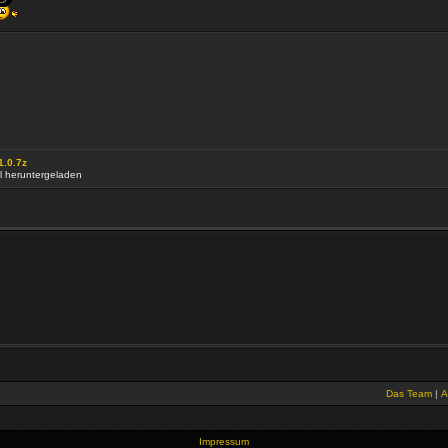
.0.7z
l heruntergeladen
Das Team
|
A
Impressum