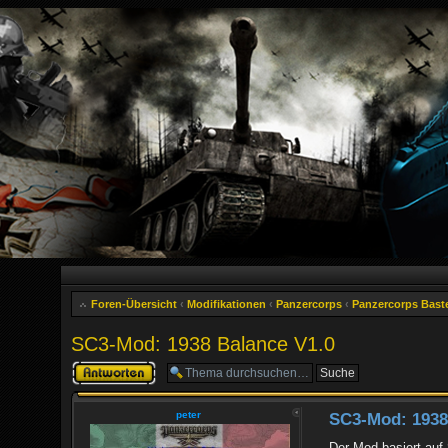
Foren-Übersicht
‹
Modifikationen
‹
Panzercorps
‹
Panzercorps Bast
SC3-Mod: 1938 Balance V1.0
Antwort erstellen
peter
SC3-Mod: 1938
Der Mod basiert auf