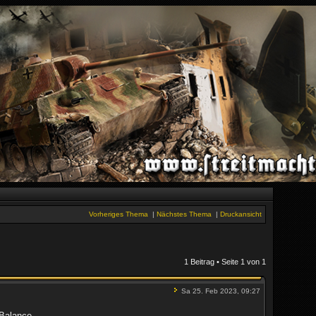
Vorheriges Thema
|
Nächstes Thema
|
Druckansicht
1 Beitrag • Seite
1
von
1
Sa 25. Feb 2023, 09:27
Balance.