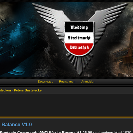
Downloads
Registrieren
Anmelden
elecken
‹
Peters Bastelecke
 Balance V1.0
Strategic Command: WW2 War in Europe V1.25.00
und meinen Mod 1939 