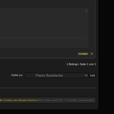
1 Beitrag • Seite
1
von
1
Gehe zu:
lle Cookies des Boards löschen
|
Alle Zeiten sind UTC + 1 Stunde [ Sommerzeit ]