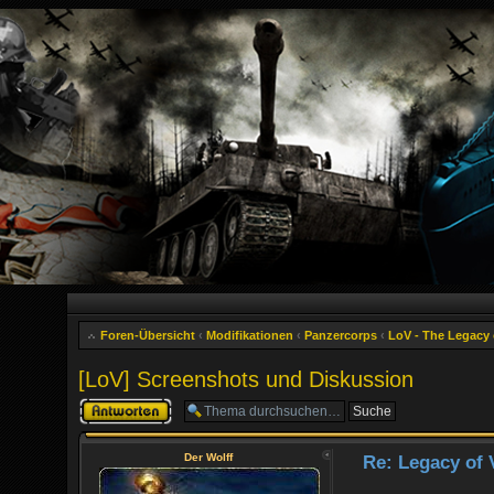
Foren-Übersicht
‹
Modifikationen
‹
Panzercorps
‹
LoV - The Legacy o
[LoV] Screenshots und Diskussion
Antwort erstellen
Der Wolff
Re: Legacy of 