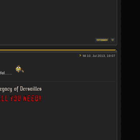
Mi 10. Jul 2013, 19:07
el......