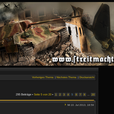
Vorheriges Thema
|
Nächstes Thema
|
Druckansicht
295 Beiträge •
Seite
5
von
20
•
...
1
2
3
4
5
6
7
8
20
Mi 10. Jul 2013, 18:59