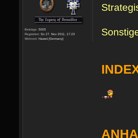
Strateg
Sonstige
Beiträge:
5005
Registriert:
So 27. Nov 2011, 17:23
Wohnort:
Haweii [Germany]
INDE
ANH