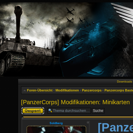
Downloads
Foren-Übersicht
‹
Modifikationen
‹
Panzercorps
‹
Panzercorps Bast
[PanzerCorps] Modifikationen: Minikarten
Thema gesperrt
[Panz
Soldberg