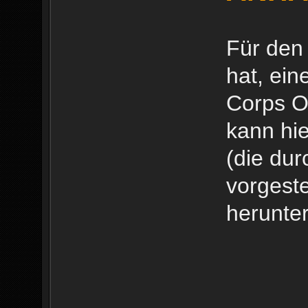
Für den
hat, ein
Corps Or
kann hi
(die dur
vorgest
herunter