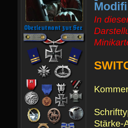
Modifi
In diese
Darstel
Minikarte
SWIT
Komment
Schriftt
Stärke-