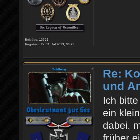
Beiträge:
13662
Registriert:
Do 11. Jul 2013, 00:23
Re: Ko
Soldberg
und An
Ich bitt
ein klei
dabei, m
früher e