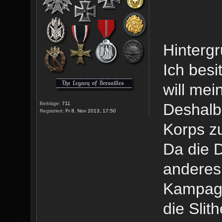
Hintergr
Ich besi
will mei
Beiträge:
711
Deshalb 
Registriert:
Fr 8. Nov 2013, 17:50
Korps z
Da die D
anderes 
Kampagne
die Slit