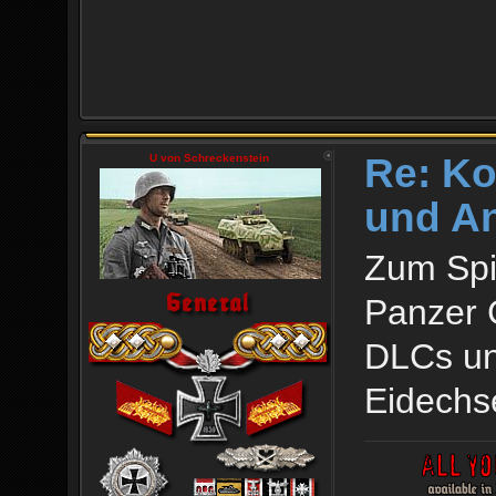
Re: Ko
U von Schreckenstein
und An
Zum Spi
Panzer 
DLCs un
Eidechs