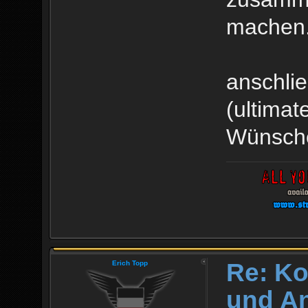
machen.
anschli
(ultimat
Wünsche
Re: Ko
Erich Topp
und An