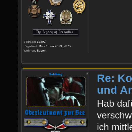
Beiträge:
12892
Registriert:
Do 27. Jun 2013, 20:19
Wohnort:
Bayern
Re: Ko
Soldberg
und An
Hab dafü
verschwe
ich mitt