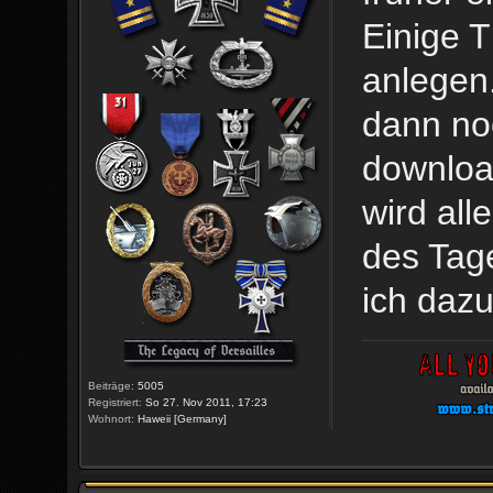
Einige 
anlegen.
dann noc
download
wird all
des Tag
ich dazu
Beiträge:
5005
Registriert:
So 27. Nov 2011, 17:23
Wohnort:
Haweii [Germany]