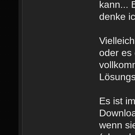
kann... 
denke ic
Vielleic
oder es 
vollkom
Lösungs
Es ist i
Downloa
wenn sie