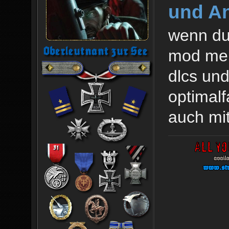
und An
wenn du 
mod mein
dlcs und
optimalf
auch mit 