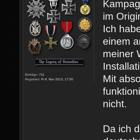
Kampagn
im Origi
Ich hab
einem a
meiner 
Installa
Beiträge:
711
Mit abs
Registriert:
Fr 8. Nov 2013, 17:50
funktion
nicht.
Da ich 