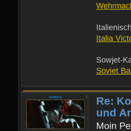
Wehrmach
Italienisc
Italia Vic
Sowjet-K
Soviet Ba
Re: Ko
Soldberg
und An
Moin Pet