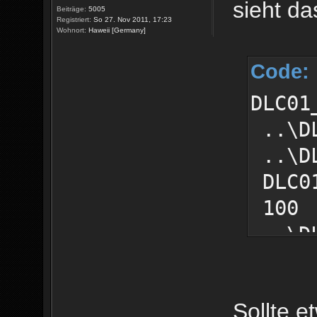
sieht da
Beiträge:
5005
Registriert:
So 27. Nov 2011, 17:23
Wohnort:
Haweii [Germany]
Code:
DLC01
..\DL
..\DL
DLC01
100
..\DL
DLC01
50
Sollte e
..\DL