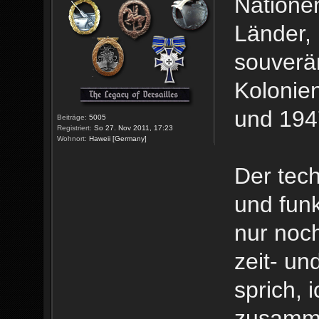
Natione
Länder, 
souverän
Kolonie
und 1947
Beiträge:
5005
Registriert:
So 27. Nov 2011, 17:23
Wohnort:
Haweii [Germany]
Der tech
und funk
nur noch
zeit- und
sprich, 
zusamm