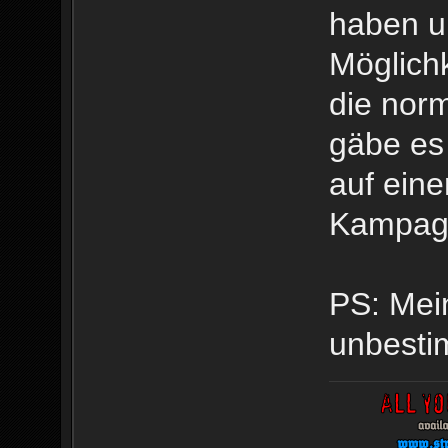
haben u
DLC01
Möglichk
..\DL
..\DL
die nor
Corri
gäbe es 
DLC0
auf eine
..\DL
Kampag
DLC0
..\DL
PS: Mei
DLC0
unbestim
..\DL
DLC01
..\DL