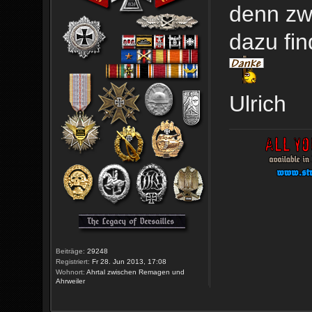
denn zw
dazu fi
Ulrich
Beiträge:
29248
Registriert:
Fr 28. Jun 2013, 17:08
Wohnort:
Ahrtal zwischen Remagen und
Ahrweiler