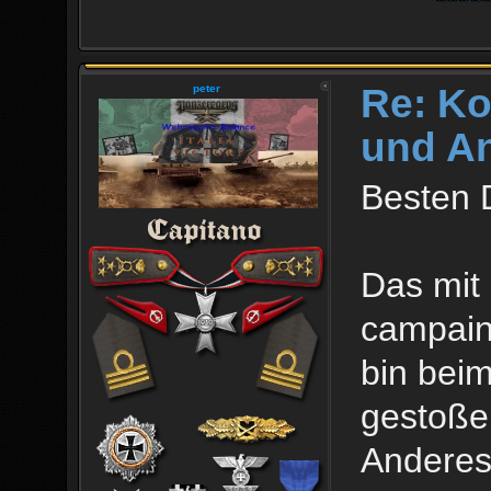
..\DL
DLC0
Re: Ko
peter
..\DL
und An
DLC0
..\DL
Besten 
DLC0
..\DL
Das mit 
campain
bin beim
gestoße
Anderes