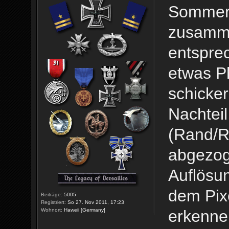
Sommer
zusamme
entsprec
etwas Ph
schicker
Nachtei
(Rand/R
abgezog
Auflösun
dem Pix
Beiträge:
5005
Registriert:
So 27. Nov 2011, 17:23
erkenne
Wohnort:
Haweii [Germany]