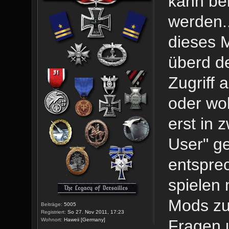
kann be
werden..
dieses 
überd d
Zugriff 
oder wol
erst in 
User" g
entspre
spielen 
Mods zuv
Beiträge:
5005
Registriert:
So 27. Nov 2011, 17:23
Fragen 
Wohnort:
Haweii [Germany]