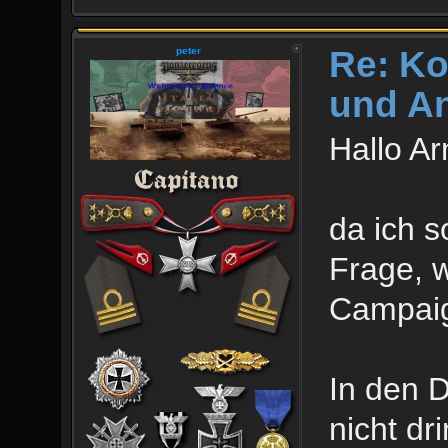
Re: Ko
peter
und An
Hallo Ar
da ich s
Frage, 
Campaig
In den 
nicht dri