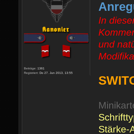
Anreg
In dies
Komment
und natü
Modifika
Beiträge:
1361
Registriert:
Do 27. Jun 2013, 13:55
SWIT
Minikar
Schriftt
Stärke-