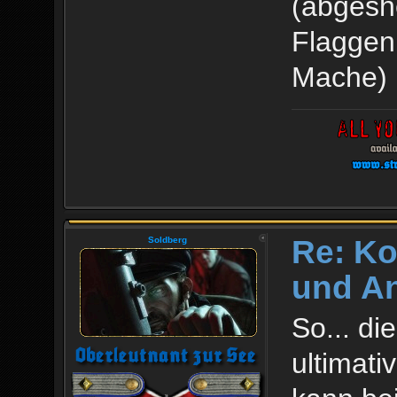
(abgesh
Flaggenm
Mache)
Re: Ko
Soldberg
und An
So... di
ultimati