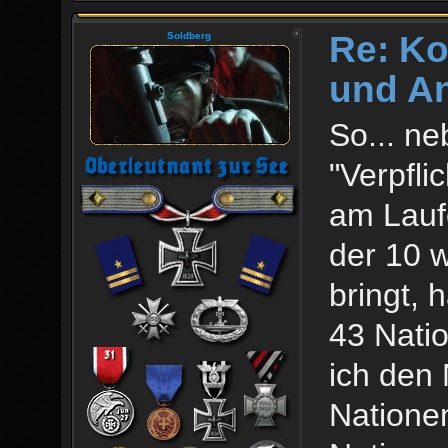
Re: Ko
Soldberg
und An
So... n
"Verpfli
am Lauf
der 10 w
bringt, 
43 Natio
ich den 
Nationen