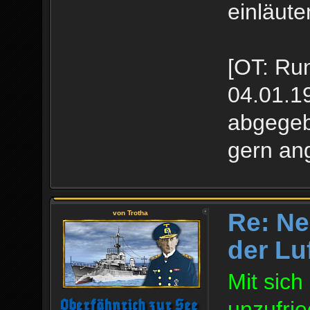
einläute
[OT: Ru
04.01.19
abgegeb
gern an
Re: Ne
von Trotha
der Lu
Mit sich
unzufrie