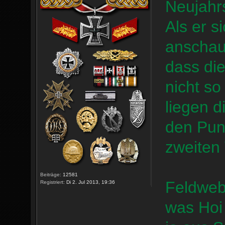
Neujahrs
Als er s
anschaut
dass di
nicht so
liegen 
den Punk
zweiten 
Beiträge:
12581
Feldwebl
Registriert:
Di 2. Jul 2013, 19:36
was Hoi 