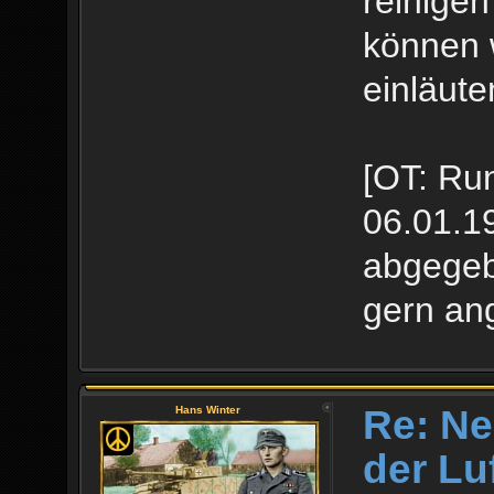
reinigen
können 
einläute
[OT: Ru
06.01.19
abgegeb
gern an
Re: Ne
Hans Winter
der Lu