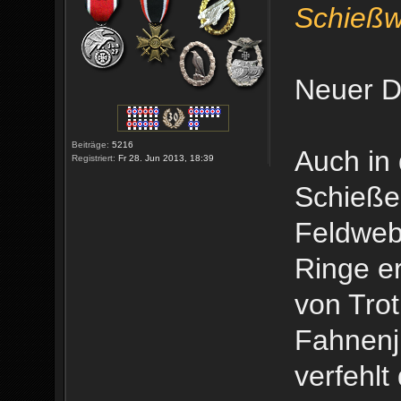
Schießw
Neuer D
Beiträge:
5216
Auch in 
Registriert:
Fr 28. Jun 2013, 18:39
Schieße
Feldweb
Ringe er
von Trot
Fahnenj
verfehlt