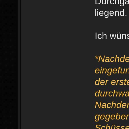
Durchga
liegend.
Ich wüns
*Nachde
eingefu
der ers
durchwa
Nachdem
gegeben
Schüsse