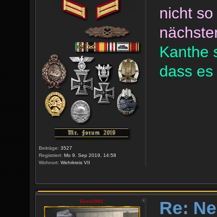
nicht s
nächsten
Kanthe s
dass es
Beiträge:
3527
Registriert:
Mo 9. Sep 2019, 14:58
Wohnort:
Wehrkreis VII
Re: Ne
Sven1992