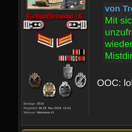
von Tr
Mit si
unzufr
wieder
Mistdin
OOC: lo
Beiträge:
3516
Registriert:
Mi 28. Nov 2018, 12:41
Wohnort:
Wehrkreis VI