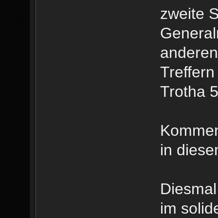
zweite S
General
anderen 
Treffern
Trotha 5
Kommen 
in dies
Diesmal
im solid