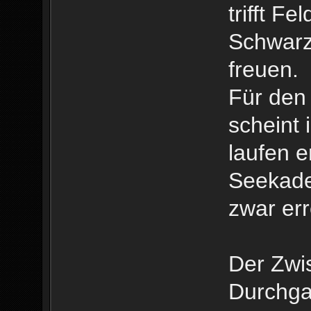
trifft F
Schwarz
freuen.
Für den
scheint 
laufen e
Seekadet
zwar err
Der Zwi
Durchga