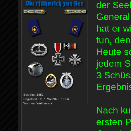
der Seek
General
hat er w
tun, den
Heute sc
jedem S
3 Schüs
Ergebnis
Beiträge:
2882
Registriert:
Do 7. Mai 2020, 13:06
Wohnort:
Wehrkreis X
Nach kur
ersten P