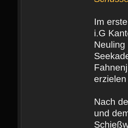
Im erst
i.G Kan
Neuling 
Seekade
Fahnenj
erzielen
Nach de
und dem
Schießw