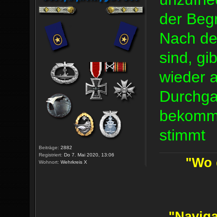
der Begri
Nach de
sind, gi
wieder a
Durchga
bekomme
stimmt
Beiträge:
2882
Registriert:
Do 7. Mai 2020, 13:06
"Wo d
Wohnort:
Wehrkreis X
"Naviga