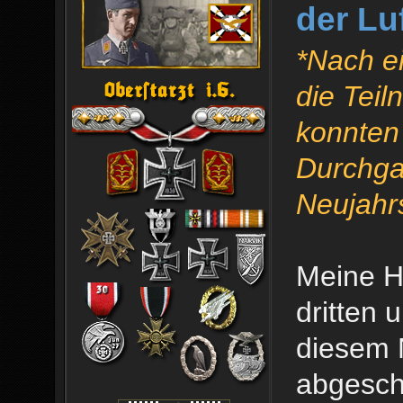
der Lu
*Nach ei
die Tei
konnten 
Durchga
Neujahr
Meine H
dritten 
diesem 
abgesch