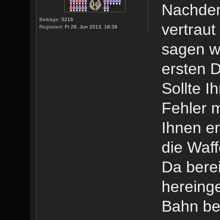
Nachdem
Beiträge:
5216
vertrau
Registriert:
Fr 28. Jun 2013, 18:39
sagen w
ersten 
Sollte 
Fehler m
Ihnen e
die Waf
Da berei
hereinge
Bahn be