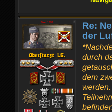
Re: Ne
Sven1992
der Lu
*Nachde
durch d
getausc
dem zwe
werden.
Teilnehm
befinden