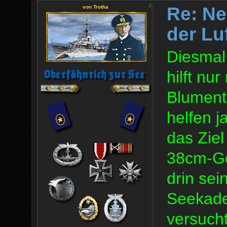
Re: Ne
von Trotha
der Lu
Diesmal
hilft nu
Blumento
helfen 
das Ziel
38cm-Ge
drin sei
Seekade
versucht