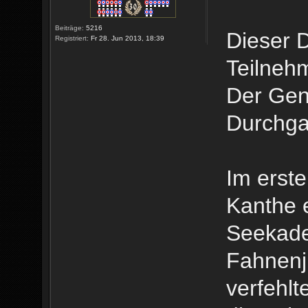
Beiträge:
5216
Dieser D
Registriert:
Fr 28. Jun 2013, 18:39
Teilneh
Der Gene
Durchga
Im erst
Kanthe e
Seekadet
Fahnenj
verfehlt